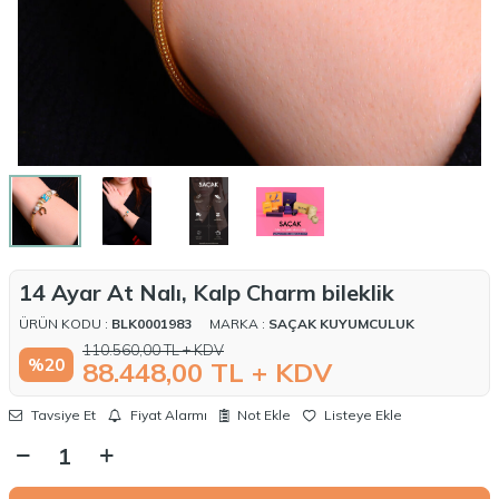
14 Ayar At Nalı, Kalp Charm bileklik
ÜRÜN KODU :
BLK0001983
MARKA :
SAÇAK KUYUMCULUK
110.560,00
TL + KDV
%
20
88.448,00
TL + KDV
Tavsiye Et
Fiyat Alarmı
Not Ekle
Listeye Ekle