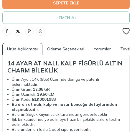
SEPETE EKLE
HEMEN AL
Ürün Açıklaması
Ödeme Seçenekleri
Yorumlar
Tavsi
14 AYAR AT NALI, KALP FİGÜRLÜ
ALTIN
CHARM BİLEKLİK
Ürün Ayar: 14K (585) Üzerinde damga ve patenti
bulunmaktadır.
Ürün Gram:
12.08
GR
Ürün Uzunluk:
19.50
CM
Ürün Kodu:
BLK0001983
Bu ürün at nalı, kalp ve nazar boncuğu detaylarından
oluşmaktadır.
Bu ürün Saçak Kuyumculuk tarafından gönderilecektir.
Şık bir kutuda hediye edilmeye hazır bir şekilde sizlere teslim
edilmektedir.
Bu üründen en fazla 1 adet sipariş verilebilir.