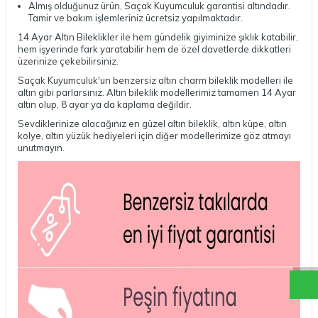
Almış olduğunuz ürün, Saçak Kuyumculuk garantisi altındadır.
Tamir ve bakım işlemleriniz ücretsiz yapılmaktadır.
14 Ayar Altın Bileklikler ile hem gündelik giyiminize şıklık katabilir,
hem işyerinde fark yaratabilir hem de özel davetlerde dikkatleri
üzerinize çekebilirsiniz.
Saçak Kuyumculuk'un benzersiz
altın charm bileklik
modelleri ile
altın gibi parlarsınız. Altın bileklik modellerimiz tamamen 14 Ayar
altın olup, 8 ayar ya da kaplama değildir.
Sevdiklerinize alacağınız en güzel
altın bileklik
,
altın küpe
,
altın
kolye
,
altın yüzük
hediyeleri için diğer modellerimize göz atmayı
unutmayın.
S
a
ç
a
k
W
h
a
t
a
p
D
e
s
t
e
H
a
t
t