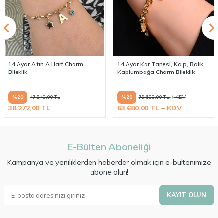
14 Ayar Altın A Harf Charm
14 Ayar Kar Tanesi, Kalp, Balık,
Bileklik
Kaplumbağa Charm Bileklik
%
20
%
20
47.840,00
TL
79.600,00
TL
KDV
38.272,00
TL
63.680,00
TL
KDV
E-Bülten Aboneliği
Kampanya ve yeniliklerden haberdar olmak için e-bültenimize
abone olun!
KAYIT OLUN