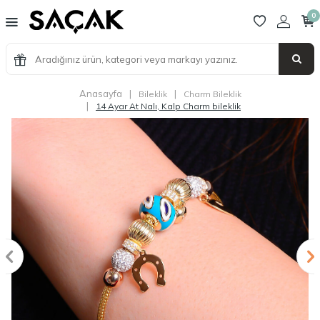
0
Anasayfa
|
|
Bileklik
Charm Bileklik
|
14 Ayar At Nalı, Kalp Charm bileklik