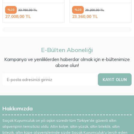
%
20
%
20
33.760,00
TL
29.200,00
TL
27.008,00
TL
23.360,00
TL
E-Bülten Aboneliği
Kampanya ve yeniliklerden haberdar olmak için e-bültenimize
abone olun!
KAYIT OLUN
Hakkımızda
Saçak Kuyumculuk on yılı aşkın süredir tüm Türkiye'de güvenli altın
alışverişinin temsilcisi oldu. Altın kolye, altın yüzük, altın bileklik, altın
bilezik, altın küpe alışverişlerinde sizde Saçak Kuyumculuk'u tercih eden