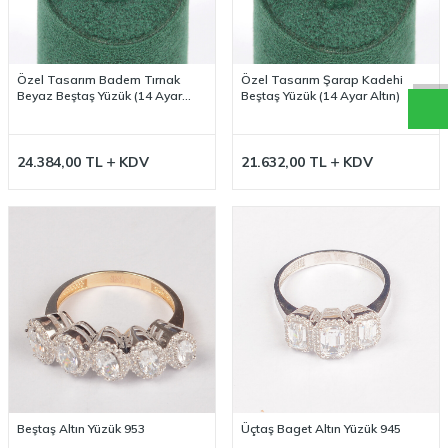
S
a
ç
a
k
W
h
a
t
a
p
D
e
s
t
e
H
a
t
t
Özel Tasarım Badem Tırnak
Özel Tasarım Şarap Kadehi
Beyaz Beştaş Yüzük (14 Ayar
Beştaş Yüzük (14 Ayar Altın)
Altın)
24.384,00
TL
KDV
21.632,00
TL
KDV
Beştaş Altın Yüzük 953
Üçtaş Baget Altın Yüzük 945