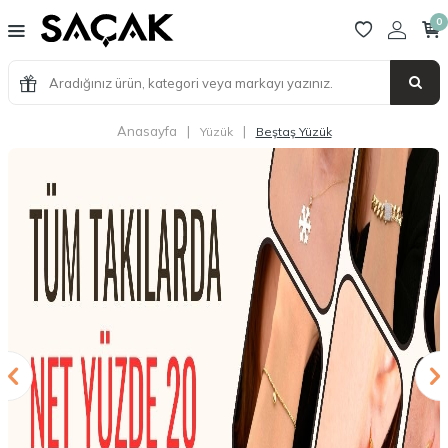
0
Anasayfa
|
|
Yüzük
Beştaş Yüzük