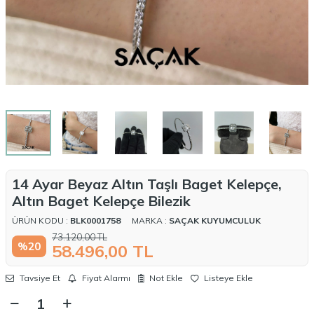
14 Ayar Beyaz Altın Taşlı Baget Kelepçe,
Altın Baget Kelepçe Bilezik
ÜRÜN KODU :
BLK0001758
MARKA :
SAÇAK KUYUMCULUK
73.120,00
TL
%
20
58.496,00
TL
Tavsiye Et
Fiyat Alarmı
Not Ekle
Listeye Ekle