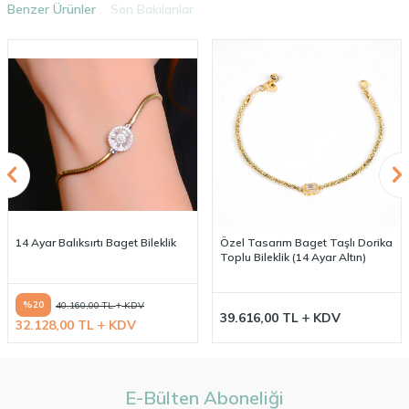
Benzer Ürünler
Son Bakılanlar
14 Ayar Balıksırtı Baget Bileklik
Özel Tasarım Baget Taşlı Dorika
Toplu Bileklik (14 Ayar Altın)
%
20
40.160,00
TL
KDV
39.616,00
TL
KDV
32.128,00
TL
KDV
E-Bülten Aboneliği