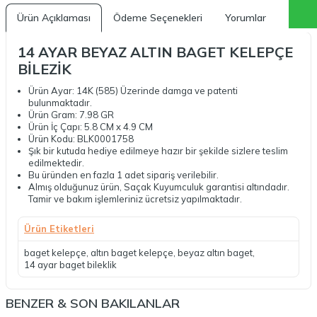
Ürün Açıklaması
Ödeme Seçenekleri
Yorumlar
Tavsi
14 AYAR BEYAZ ALTIN BAGET KELEPÇE
BİLEZİK
Ürün Ayar: 14K (585) Üzerinde damga ve patenti
bulunmaktadır.
Ürün Gram: 7.98 GR
Ürün İç Çapı: 5.8 CM x 4.9 CM
Ürün Kodu: BLK0001758
Şık bir kutuda hediye edilmeye hazır bir şekilde sizlere teslim
edilmektedir.
Bu üründen en fazla 1 adet sipariş verilebilir.
Almış olduğunuz ürün, Saçak Kuyumculuk garantisi altındadır.
Tamir ve bakım işlemleriniz ücretsiz yapılmaktadır.
Ürün Etiketleri
baget kelepçe
,
altın baget kelepçe
,
beyaz altın baget
,
14 ayar baget bileklik
BENZER & SON BAKILANLAR