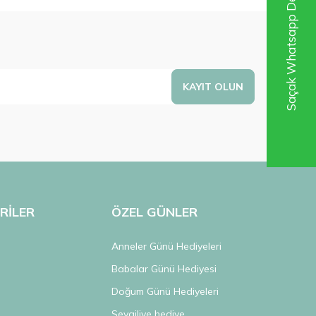
S
a
ç
a
k
W
h
a
t
s
a
p
p
D
e
s
t
e
k
H
a
t
t
KAYIT OLUN
RİLER
ÖZEL GÜNLER
Anneler Günü Hediyeleri
Babalar Günü Hediyesi
Doğum Günü Hediyeleri
k
Sevgiliye hediye