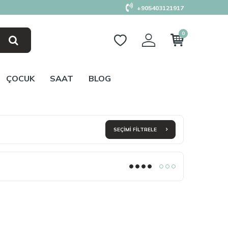
+905403121917
0
ÇOCUK
SAAT
BLOG
SEÇIMI FILTRELE