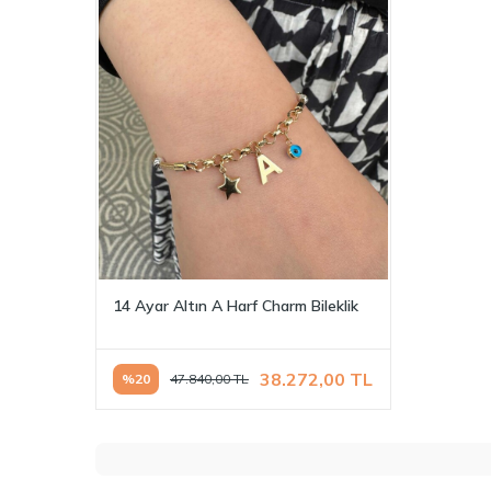
14 Ayar Altın A Harf Charm Bileklik
38.272,00
TL
%
20
47.840,00
TL