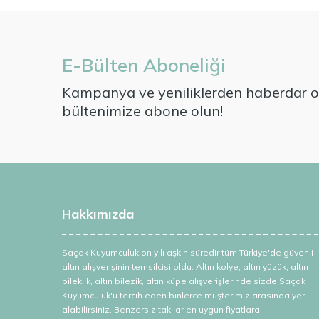
E-Bülten Aboneliği
Kampanya ve yeniliklerden haberdar ol
bültenimize abone olun!
Hakkımızda
Saçak Kuyumculuk on yılı aşkın süredir tüm Türkiye'de güvenli
altın alışverişinin temsilcisi oldu. Altın kolye, altın yüzük, altın
bileklik, altın bilezik, altın küpe alışverişlerinde sizde Saçak
Kuyumculuk'u tercih eden binlerce müşterimiz arasında yer
alabilirsiniz. Benzersiz takılar en uygun fiyatlara