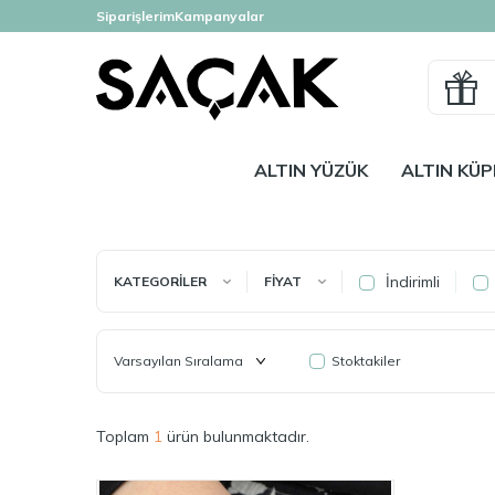
Siparişlerim
Kampanyalar
ALTIN YÜZÜK
ALTIN KÜP
İndirimli
KATEGORILER
FIYAT
Stoktakiler
Toplam
1
ürün bulunmaktadır.