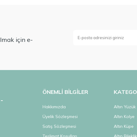
mak için e-
ÖNEMLİ BİLGİLER
KATEGO
Hakkımızda
Altın Yüzük
Üyelik Sözleşmesi
Altın Kolye
Satış Sözleşmesi
Altın Küpe
Teslimat Koşulları
Altın Bilekli