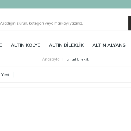
E
ALTIN KOLYE
ALTIN BİLEKLİK
ALTIN ALYANS
Anasayfa
|
a harf bileklik
Yeni