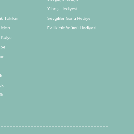
s
Yılbaşı Hediyesi
 Takıları
Sevgililer Günü Hediye
Uçları
Evlilik Yıldönümü Hediyesi
n Kolye
üpe
üpe
k
ük
ük