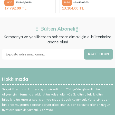
%
20
%
20
22.240,00
TL
16.480,00
TL
17.792,00
TL
13.184,00
TL
E-Bülten Aboneliği
Kampanya ve yeniliklerden haberdar olmak için e-bültenimize
abone olun!
KAYIT OLUN
Hakkımızda
Saçak Kuyumculuk on yılı aşkın süredir tüm Türkiye'de güvenli altın
alışverişinin temsilcisi oldu. Altın kolye, altın yüzük, altın bileklik, altın
bilezik, altın küpe alışverişlerinde sizde Saçak Kuyumculuk'u tercih eden
binlerce müşterimiz arasında yer alabilirsiniz. Benzersiz takılar en uygun
fiyatlara sacakkuyumculuk.com'da.