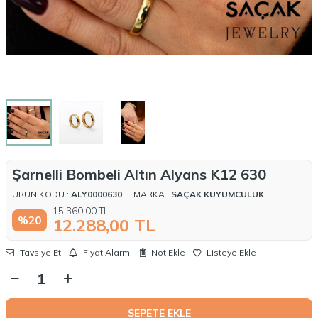
Şarnelli Bombeli Altın Alyans K12 630
ÜRÜN KODU :
ALY0000630
MARKA :
SAÇAK KUYUMCULUK
15.360,00
TL
%
20
12.288,00
TL
Tavsiye Et
Fiyat Alarmı
Not Ekle
Listeye Ekle
SEPETE EKLE