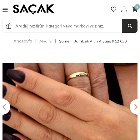
0
Anasayfa
|
|
Alyans
Şarnelli Bombeli Altın Alyans K12 630