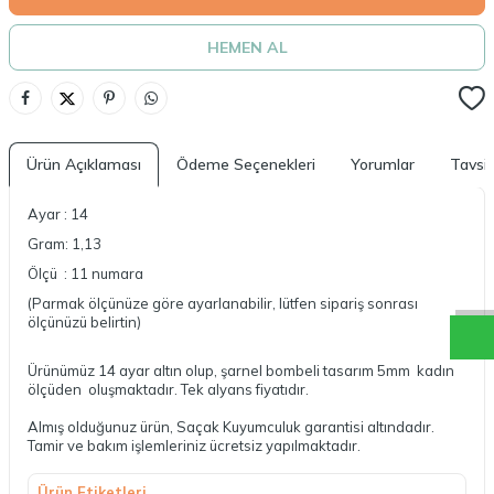
HEMEN AL
Ürün Açıklaması
Ödeme Seçenekleri
Yorumlar
Tavsi
Ayar : 14
Gram: 1,13
S
a
ç
a
k
W
h
a
t
a
p
D
e
s
t
e
H
a
t
t
Ölçü : 11 numara
(Parmak ölçünüze göre ayarlanabilir, lütfen sipariş sonrası
ölçünüzü belirtin)
Ürünümüz 14 ayar altın olup, şarnel bombeli tasarım 5mm kadın
ölçüden oluşmaktadır. Tek alyans fiyatıdır.
Almış olduğunuz ürün, Saçak Kuyumculuk garantisi altındadır.
Tamir ve bakım işlemleriniz ücretsiz yapılmaktadır.
Ürün Etiketleri