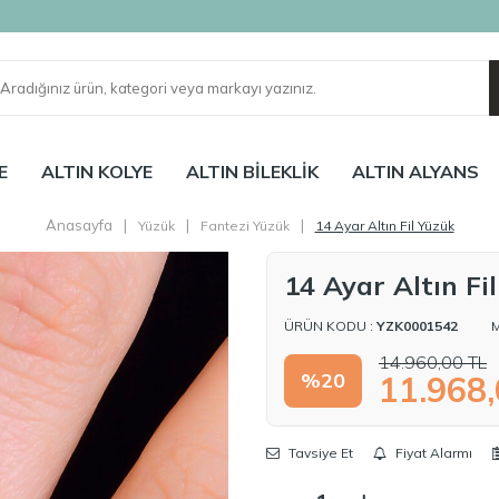
E
ALTIN KOLYE
ALTIN BİLEKLİK
ALTIN ALYANS
Anasayfa
|
|
|
Yüzük
Fantezi Yüzük
14 Ayar Altın Fil Yüzük
14 Ayar Altın Fi
ÜRÜN KODU :
YZK0001542
14.960,00
TL
%
20
11.968
Tavsiye Et
Fiyat Alarmı