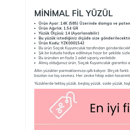
MİNİMAL FİL YÜZÜL
Ürün Ayar: 14K
(585) Üzerinde damga ve paten
Ürün Ağırlık: 1.54 GR
Yüzük Ölçüsü: 14 (Ayarlanabilir)
Bu yüzük istediğiniz ölçüde size gönderilecekti
Ürün Kodu: YZK0001542
Bu ürün Saçak Kuyumculuk tarafından gönderilecekt
Şık bir kutuda hediye edilmeye hazır bir şekilde sizle
Bu üründen en fazla 1 adet sipariş verilebilir.
Almış olduğunuz ürün, Saçak Kuyumculuk garantisi alt
Altın yüzükler parmaklarınıza ışıltı katıyor. Birçok fark
bazıları ise taş sevmez. Her zevke hitap eden tasarıml
Yüzüklerde tektaş yüzük, beştaş yüzük, sade yüzük, taşl