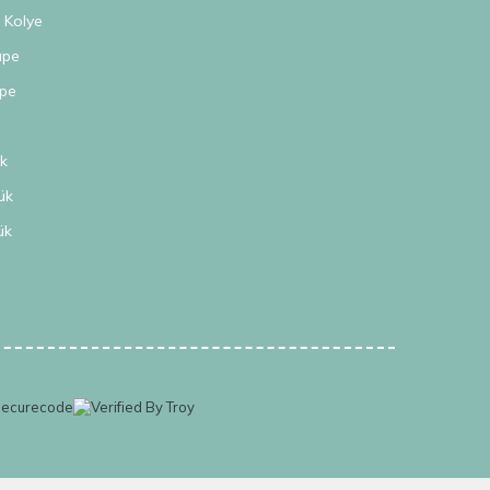
n Kolye
üpe
üpe
k
ük
ük