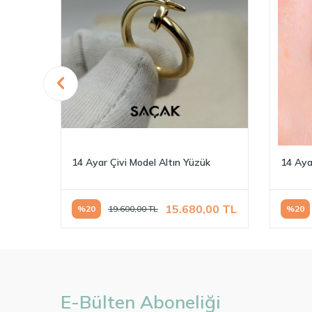
zük
14 Ayar Çivi Model Altın Yüzük
14 Aya
00
TL
15.680,00
TL
%
20
19.600,00
TL
%
20
E-Bülten Aboneliği