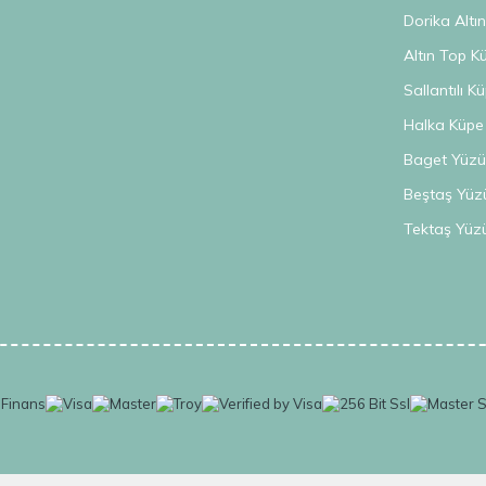
Dorika Altı
Altın Top K
Sallantılı K
Halka Küpe
Baget Yüzü
Beştaş Yüz
Tektaş Yüz