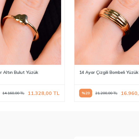
r Altın Bulut Yüzük
14 Ayar Çizgili Bombeli Yüzük
11.328,00
TL
16.960
14.160,00
TL
%
20
21.200,00
TL