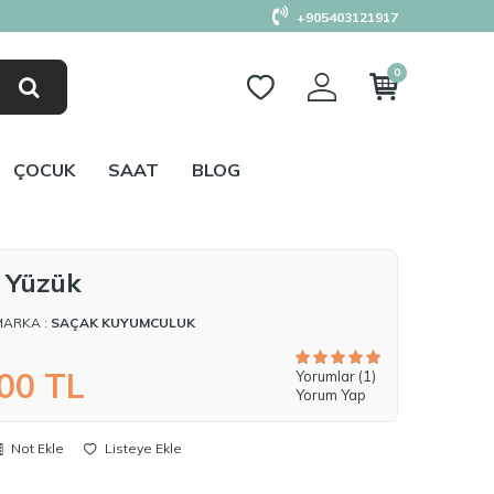
+905403121917
0
ÇOCUK
SAAT
BLOG
l Yüzük
MARKA :
SAÇAK KUYUMCULUK
,00
TL
Yorumlar (1)
Yorum Yap
Not Ekle
Listeye Ekle