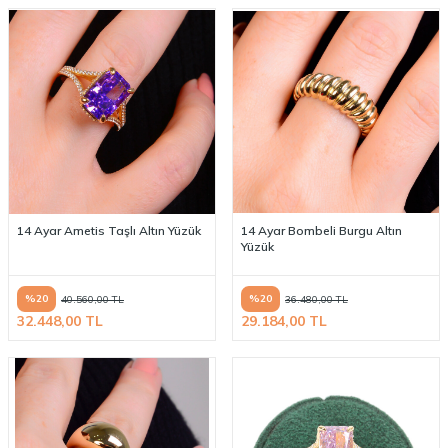
14 Ayar Ametis Taşlı Altın Yüzük
14 Ayar Bombeli Burgu Altın
Yüzük
%
20
%
20
40.560,00
TL
36.480,00
TL
32.448,00
TL
29.184,00
TL