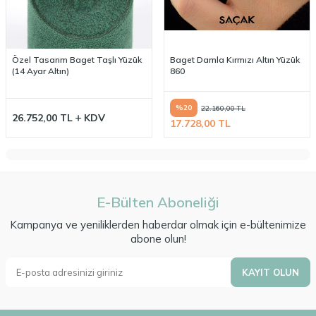
Özel Tasarım Baget Taşlı Yüzük
Baget Damla Kırmızı Altın Yüzük
(14 Ayar Altın)
860
%
20
22.160,00
TL
26.752,00
TL
KDV
17.728,00
TL
E-Bülten Aboneliği
Kampanya ve yeniliklerden haberdar olmak için e-bültenimize
abone olun!
KAYIT OLUN