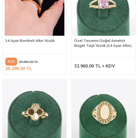
14 Ayar Bombeli Altın Yüzük
Özel Tasarım Doğal Ametist
Baget Taşlı Yüzük (14 Ayar Altın)
%
20
25.360,00
TL
32.960,00
TL
KDV
20.288,00
TL