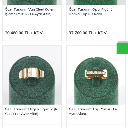
Özel Tasarım Van Cleef Kalem
Özel Tasarım Opal Figürlü
İşlemeli Yüzük (14 Ayar Altın)
Dorika Toplu 3 Renk
(Rose,Beyaz,Sarı) Yüzük (14 Ayar
Altın)
S
a
ç
a
k
W
h
a
t
a
p
D
e
s
t
e
H
a
t
t
20.480,00
TL
KDV
37.760,00
TL
KDV
Özel Tasarım Üçgen Figür Taşlı
Özel Tasarım Taşlı Yüzük (14
Yüzük (14 Ayar Altın)
Ayar Altın)