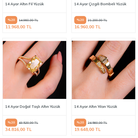
14 Ayar Altın Fil Yüzük
14 Ayar Çizgili Bombeli Yüzük
%
20
%
20
14.960,00
TL
21.200,00
TL
11.968,00
TL
16.960,00
TL
14 Ayar Doğal Taşlı Altın Yüzük
14 Ayar Altın Yılan Yüzük
%
20
%
20
43.520,00
TL
24.560,00
TL
34.816,00
TL
19.648,00
TL