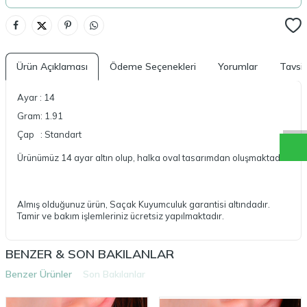
Ürün Açıklaması
Ödeme Seçenekleri
Yorumlar
Tavsi
Ayar : 14
S
a
ç
a
k
W
h
a
t
a
p
D
e
s
t
e
H
a
t
t
Gram: 1.91
Çap : Standart
Ürünümüz 14 ayar altın olup, halka oval tasarımdan oluşmaktadır.
Almış olduğunuz ürün, Saçak Kuyumculuk garantisi altındadır.
Tamir ve bakım işlemleriniz ücretsiz yapılmaktadır.
BENZER & SON BAKILANLAR
Benzer Ürünler
Son Bakılanlar