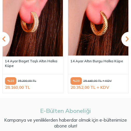
14 Ayar Baget Taşlı Altın Halka
14 Ayar Altın Burgu Halka Küpe
Küpe
%
20
%
20
35.200,00
TL
25.440,00
TL
KDV
28.160,00
TL
20.352,00
TL
KDV
E-Bülten Aboneliği
Kampanya ve yeniliklerden haberdar olmak için e-bültenimize
abone olun!