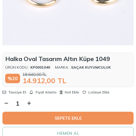
Halka Oval Tasarım Altın Küpe 1049
ÜRÜN KODU :
KP0001049
MARKA :
SAÇAK KUYUMCULUK
18.640,00
TL
%
20
14.912,00
TL
Tavsiye Et
Fiyat Alarmı
Not Ekle
Listeye Ekle
SEPETE EKLE
HEMEN AL