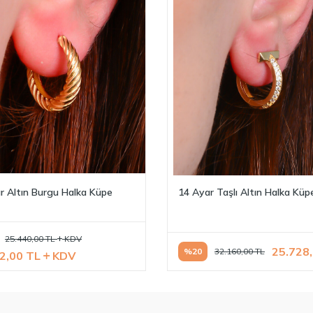
r Altın Burgu Halka Küpe
14 Ayar Taşlı Altın Halka Küp
25.440,00
TL
KDV
25.728
%
20
32.160,00
TL
2,00
TL
KDV