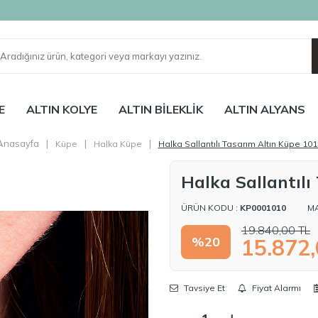
E
ALTIN KOLYE
ALTIN BİLEKLİK
ALTIN ALYANS
Anasayfa
|
|
|
Küpe
Halka Küpe
Halka Sallantılı Tasarım Altın Küpe 101
Halka Sallantılı
ÜRÜN KODU :
KP0001010
M
19.840,00
TL
%
20
15.872
Tavsiye Et
Fiyat Alarmı