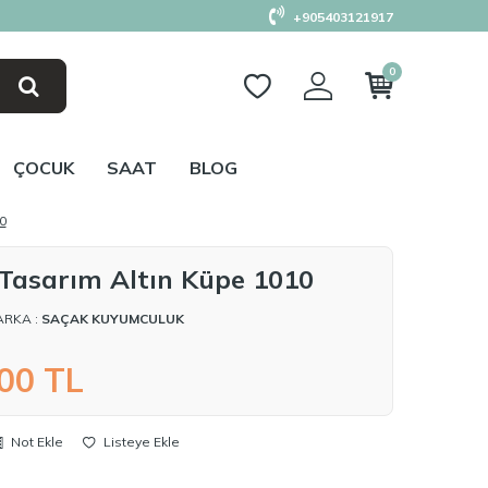
+905403121917
0
ÇOCUK
SAAT
BLOG
0
 Tasarım Altın Küpe 1010
ARKA :
SAÇAK KUYUMCULUK
,00
TL
Not Ekle
Listeye Ekle