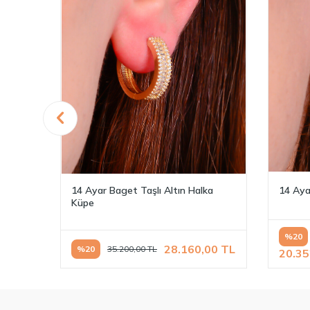
e 1049
14 Ayar Baget Taşlı Altın Halka
14 Aya
Küpe
%
20
00
TL
28.160,00
TL
%
20
35.200,00
TL
20.35