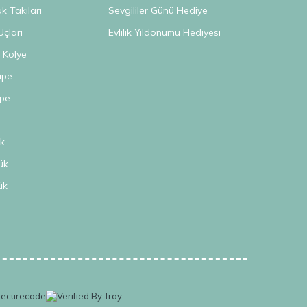
 Takıları
Sevgililer Günü Hediye
Uçları
Evlilik Yıldönümü Hediyesi
n Kolye
üpe
üpe
k
ük
ük